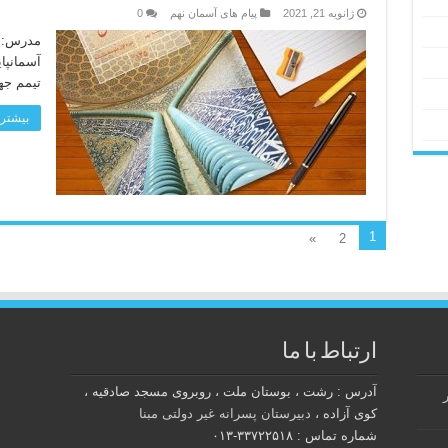
ژانویه 21, 2021
پیام های آسمان نهم
0
مدرس: ح
آسمانپا
تیمم جهت
بیشتر 
1
»
2
ارتباط با ما
آدرس : رشت ، بوستان ملت ، روبروی مسجد صادقیه ،
کوی آزاده ،
دبیرستان پسرانه غیر دولتی مبنا
شماره تماس : ۳۳۷۲۲۵۱۸-۰۱۳